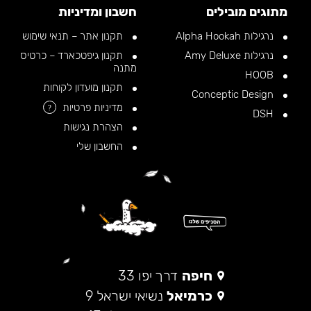
מתוגים מובילים
חשבון ומדיניות
נרגילות Alpha Hookah
תקנון אתר – תנאי שימוש
נרגילות Amy Deluxe
תקנון גיפטכארד – כרטיס
מתנה
HOOB
תקנון מועדון לקוחות
Conceptic Design
מדיניות פרטיות
?
DSH
הצהרת נגישות
החשבון שלי
חיפה
דרך יפו 33
כרמיאל
נשיאי ישראל 9