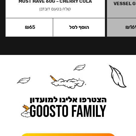
MUST HAVE 60G – CHERRY COLA
VESSEL G
קולה בטעם דובדבן
16
₪
הוסף לסל
65
₪
הצטרפו אלינו למועדון
כאן מקבלים יותר — הטבות, עדכונים והפתעות בלעדיות.