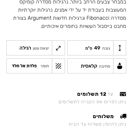
במבחר צבעים הרחב ביותר, נרגילות מסדרה קומיקס
המעוצבות בעבודת יד על ידי אמנים, נרגילות יוקרתיות
מסדרה Fibonacci ונרגילות חדשות Argument בצורת
מחבט בייסבול העשויות בחומרים איכותיים.
49
רגילה
גובה
ס"מ
יצאת עשן
קלאסית
פלדת אל חלד
חומר
סחיבה
12 תשלומים
עד
ניתן לפרוס את הקנייה לתשלומים
משלוחים
ניתן להזמין משלוח עד הבית