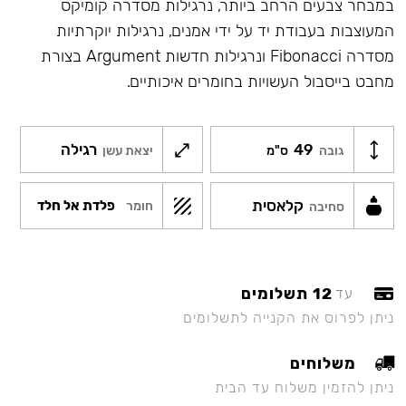
במבחר צבעים הרחב ביותר, נרגילות מסדרה קומיקס
המעוצבות בעבודת יד על ידי אמנים, נרגילות יוקרתיות
מסדרה Fibonacci ונרגילות חדשות Argument בצורת
מחבט בייסבול העשויות בחומרים איכותיים.
49
רגילה
גובה
ס"מ
יצאת עשן
קלאסית
פלדת אל חלד
חומר
סחיבה
12 תשלומים
עד
ניתן לפרוס את הקנייה לתשלומים
משלוחים
ניתן להזמין משלוח עד הבית