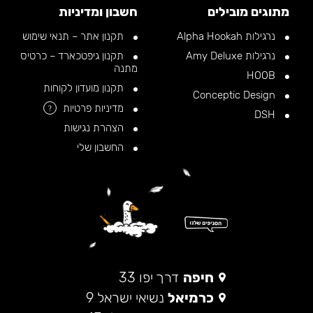
מתוגים מובילים
חשבון ומדיניות
נרגילות Alpha Hookah
תקנון אתר – תנאי שימוש
נרגילות Amy Deluxe
תקנון גיפטכארד – כרטיס
מתנה
HOOB
תקנון מועדון לקוחות
Conceptic Design
מדיניות פרטיות
?
DSH
הצהרת נגישות
החשבון שלי
חיפה
דרך יפו 33
כרמיאל
נשיאי ישראל 9