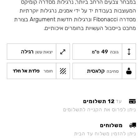
במבחר צבעים הרחב ביותר, נרגילות מסדרה קומיקס
המעוצבות בעבודת יד על ידי אמנים, נרגילות יוקרתיות
מסדרה Fibonacci ונרגילות חדשות Argument בצורת
מחבט בייסבול העשויות בחומרים איכותיים.
49
רגילה
גובה
ס"מ
יצאת עשן
קלאסית
פלדת אל חלד
חומר
סחיבה
12 תשלומים
עד
ניתן לפרוס את הקנייה לתשלומים
משלוחים
ניתן להזמין משלוח עד הבית