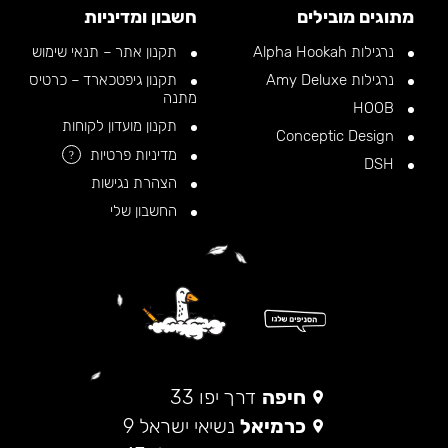
מתוגים מובילים
חשבון ומדיניות
נרגילות Alpha Hookah
תקנון אתר – תנאי שימוש
נרגילות Amy Deluxe
תקנון גיפטכארד – כרטיס
מתנה
HOOB
תקנון מועדון לקוחות
Conceptic Design
מדיניות פרטיות
?
DSH
הצהרת נגישות
החשבון שלי
חיפה
דרך יפו 33
כרמיאל
נשיאי ישראל 9