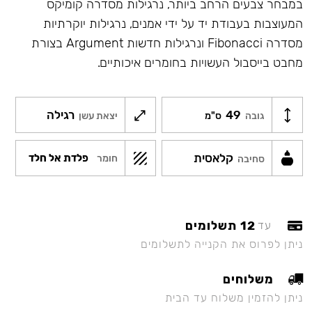
במבחר צבעים הרחב ביותר, נרגילות מסדרה קומיקס
המעוצבות בעבודת יד על ידי אמנים, נרגילות יוקרתיות
מסדרה Fibonacci ונרגילות חדשות Argument בצורת
מחבט בייסבול העשויות בחומרים איכותיים.
49
רגילה
גובה
ס"מ
יצאת עשן
קלאסית
פלדת אל חלד
חומר
סחיבה
12 תשלומים
עד
ניתן לפרוס את הקנייה לתשלומים
משלוחים
ניתן להזמין משלוח עד הבית