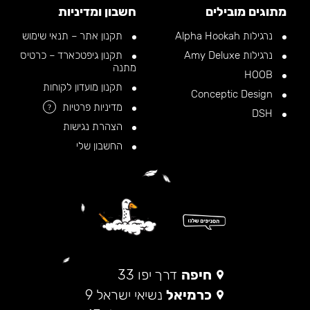
מתוגים מובילים
חשבון ומדיניות
נרגילות Alpha Hookah
תקנון אתר – תנאי שימוש
נרגילות Amy Deluxe
תקנון גיפטכארד – כרטיס
מתנה
HOOB
תקנון מועדון לקוחות
Conceptic Design
מדיניות פרטיות
?
DSH
הצהרת נגישות
החשבון שלי
חיפה
דרך יפו 33
כרמיאל
נשיאי ישראל 9