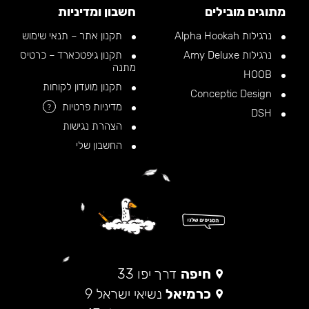
מתוגים מובילים
חשבון ומדיניות
נרגילות Alpha Hookah
תקנון אתר – תנאי שימוש
נרגילות Amy Deluxe
תקנון גיפטכארד – כרטיס
מתנה
HOOB
תקנון מועדון לקוחות
Conceptic Design
מדיניות פרטיות
?
DSH
הצהרת נגישות
החשבון שלי
חיפה
דרך יפו 33
כרמיאל
נשיאי ישראל 9