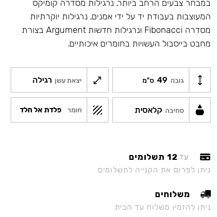
במבחר צבעים הרחב ביותר, נרגילות מסדרה קומיקס
המעוצבות בעבודת יד על ידי אמנים, נרגילות יוקרתיות
מסדרה Fibonacci ונרגילות חדשות Argument בצורת
מחבט בייסבול העשויות בחומרים איכותיים.
49
רגילה
גובה
ס"מ
יצאת עשן
קלאסית
פלדת אל חלד
חומר
סחיבה
12 תשלומים
עד
ניתן לפרוס את הקנייה לתשלומים
משלוחים
ניתן להזמין משלוח עד הבית