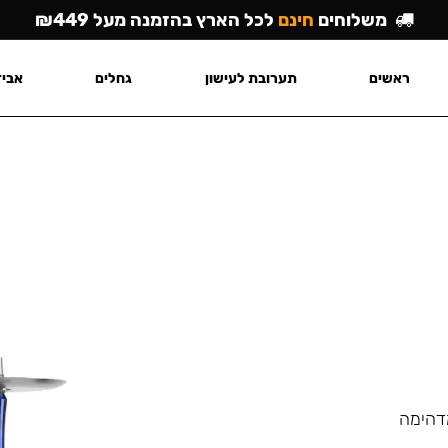
משלוחים
חינם
לכל הארץ בהזמנה מעל ₪449
ראשים
תערובת לעישון
גחלים
אביז