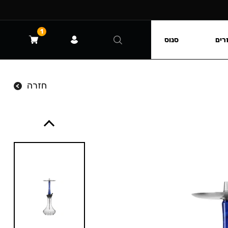
1
רים
סנוס
חזרה