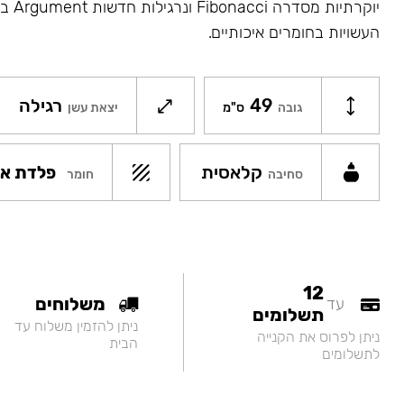
יוקרתיו
העשויות בחומרים איכותיים.
49
רגילה
גובה
ס"מ
יצאת עשן
קלאסית
פלדת אל
חומר
סחיבה
12
משלוחים
עד
תשלומים
ניתן להזמין משלוח עד
ניתן לפרוס את הקנייה
הבית
לתשלומים