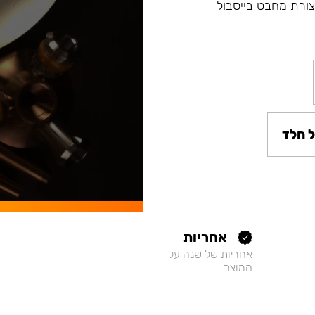
ת מסדרה Fibonacci ונרגילות חדשות Argument בצורת מחבט בייסבול
 חלד
אחריות
אחריות של שנה על
המוצר