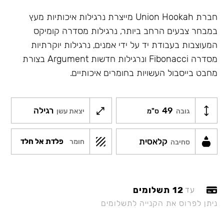
חברת Union Hookah מייצרת נרגילות איכותיות מעץ
במבחר צבעים הרחב ביותר, נרגילות מסדרה קומיקס
המעוצבות בעבודת יד על ידי אמנים, נרגילות יוקרתיות
מסדרה Fibonacci ונרגילות חדשות Argument בצורת
מחבט בייסבול העשויות בחומרים איכותיים.
49
רגילה
גובה
ס"מ
יצאת עשן
קלאסית
פלדת אל חלד
חומר
סחיבה
12 תשלומים
עד
ניתן לפרוס את הקנייה לתשלומים