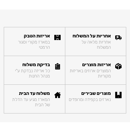
אחריות על המשלוח
אריזות הטבק
אחריות מלאה על
במארז מקורי וסגור
המשלוח
הרמטי
אריזות מוצרים
בדיקת משלוח
המוצרים ארוזים באריזות
כל אריזה נבדקת ע"י
מקוריות
מנהל החנות
מוצרים שבירים
משלוח עד הבית
נארזים בקפידה ומרופדים
המארז מגיע עד הדלת
של הבית