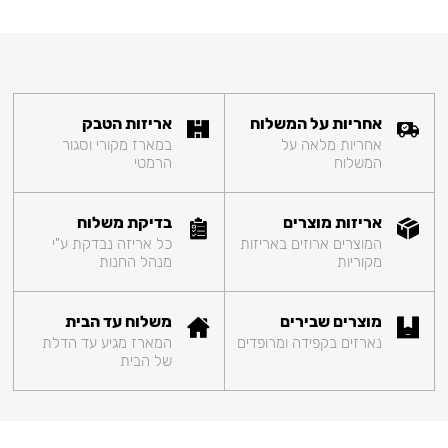
אחריות על המשלוח
אריזות הטבק
אחריות מלאה על
במארז מקורי וסגור
המשלוח
הרמטי
אריזות מוצרים
בדיקת משלוח
המוצרים ארוזים באריזות
כל אריזה נבדקת ע"י
מקוריות
מנהל החנות
מוצרים שבירים
משלוח עד הבית
נארזים בקפידה ומרופדים
המארז מגיע עד הדלת
של הבית