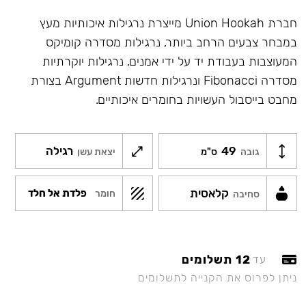
חברת Union Hookah מייצרת נרגילות איכותיות מעץ
במבחר צבעים הרחב ביותר, נרגילות מסדרה קומיקס
המעוצבות בעבודת יד על ידי אמנים, נרגילות יוקרתיות
מסדרה Fibonacci ונרגילות חדשות Argument בצורת
מחבט בייסבול העשויות בחומרים איכותיים.
49
רגילה
גובה
ס"מ
יצאת עשן
קלאסית
פלדת אל חלד
חומר
סחיבה
12 תשלומים
עד
ניתן לפרוס את הקנייה לתשלומים