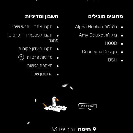
מתוגים מובילים
חשבון ומדיניות
נרגילות Alpha Hookah
תקנון אתר – תנאי שימוש
נרגילות Amy Deluxe
תקנון גיפטכארד – כרטיס
מתנה
HOOB
תקנון מועדון לקוחות
Conceptic Design
מדיניות פרטיות
?
DSH
הצהרת נגישות
החשבון שלי
חיפה
דרך יפו 33