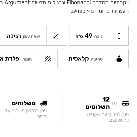
יוקרתיו
העשויות בחומרים איכותיים.
49
רגילה
גובה
ס"מ
יצאת עשן
קלאסית
פלדת אל
חומר
סחיבה
12
משלוחים
עד
תשלומים
ניתן להזמין משלוח עד
ניתן לפרוס את הקנייה
הבית
לתשלומים