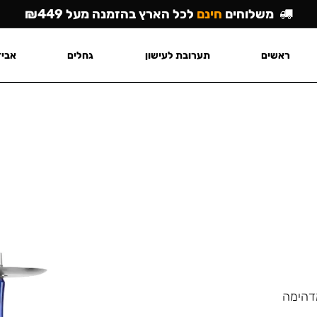
משלוחים
חינם
לכל הארץ בהזמנה מעל ₪449
ראשים
תערובת לעישון
גחלים
אביז