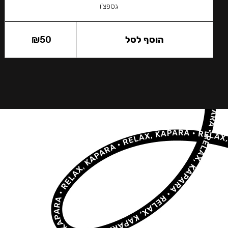
גספצ'ו
הוסף לסל
50
₪