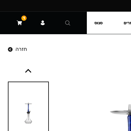
1
רים
סנוס
חזרה