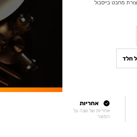
ת מסדרה Fibonacci ונרגילות חדשות Argument בצורת מחבט בייסבול
 חלד
אחריות
אחריות של שנה על
המוצר