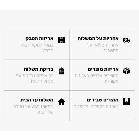
אחריות על המשלוח
אריזות הטבק
אחריות מלאה על
במארז מקורי וסגור
המשלוח
הרמטי
אריזות מוצרים
בדיקת משלוח
המוצרים ארוזים באריזות
כל אריזה נבדקת ע"י
מקוריות
מנהל החנות
מוצרים שבירים
משלוח עד הבית
נארזים בקפידה ומרופדים
המארז מגיע עד הדלת
של הבית