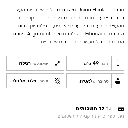
חברת Union Hookah מייצרת נרגילות איכותיות מעץ
במבחר צבעים הרחב ביותר, נרגילות מסדרה קומיקס
המעוצבות בעבודת יד על ידי אמנים, נרגילות יוקרתיות
מסדרה Fibonacci ונרגילות חדשות Argument בצורת
מחבט בייסבול העשויות בחומרים איכותיים.
49
רגילה
גובה
ס"מ
יצאת עשן
קלאסית
פלדת אל חלד
חומר
סחיבה
12 תשלומים
עד
ניתן לפרוס את הקנייה לתשלומים