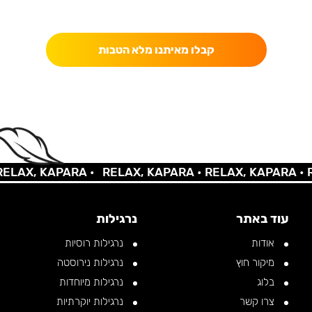
כאן מקבלים יותר — הטבות, עדכונים והפתעות בלעדיות.
קבלו מאיתנו מלא הטבות
AX, KAPARA •
RELAX, KAPARA •
RELAX, KAPARA •
REL
עוד באתר
נרגילות
אודות
נרגילות רוסיות
מיקור חוץ
נרגילות נירוסטה
בלוג
נרגילות מיוחדות
צרו קשר
נרגילות יוקרתיות