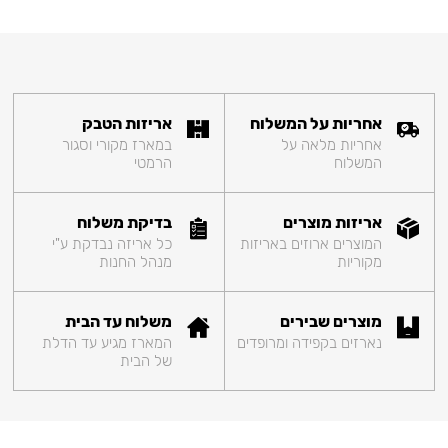
אחריות על המשלוח
אריזות הטבק
אחריות מלאה על
במארז מקורי וסגור
המשלוח
הרמטי
אריזות מוצרים
בדיקת משלוח
המוצרים ארוזים באריזות
כל אריזה נבדקת ע"י
מקוריות
מנהל החנות
מוצרים שבירים
משלוח עד הבית
נארזים בקפידה ומרופדים
המארז מגיע עד הדלת
של הבית