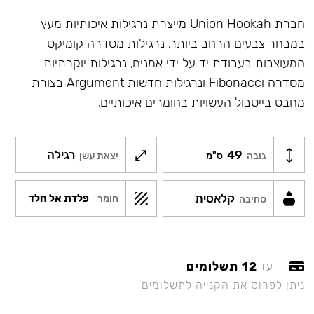
חברת Union Hookah מייצרת נרגילות איכותיות מעץ
במבחר צבעים הרחב ביותר, נרגילות מסדרה קומיקס
המעוצבות בעבודת יד על ידי אמנים, נרגילות יוקרתיות
מסדרה Fibonacci ונרגילות חדשות Argument בצורת
מחבט בייסבול העשויות בחומרים איכותיים.
49
רגילה
גובה
ס"מ
יצאת עשן
קלאסית
פלדת אל חלד
חומר
סחיבה
12 תשלומים
עד
ניתן לפרוס את הקנייה לתשלומים