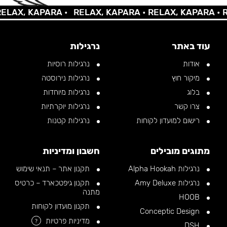
X, KAPARA •
RELAX, KAPARA •
RELAX, KAPARA •
RELA
עוד באתר
נרגילות
אודות
נרגילות רוסיות
מיקור חוץ
נרגילות נירוסטה
בלוג
נרגילות מיוחדות
צרו קשר
נרגילות יוקרתיות
רישום למועדון לקוחות
נרגילות קטנות
מתוגים מובילים
חשבון ומדיניות
נרגילות Alpha Hookah
תקנון אתר – תנאי שימוש
נרגילות Amy Deluxe
תקנון גיפטכארד – כרטיס
מתנה
HOOB
תקנון מועדון לקוחות
Conceptic Design
מדיניות פרטיות
?
DSH