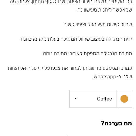
בלי השינויים נשארו חיבור הצינור, שרוול, גוף תחתון, צלחת. מה
שמאפשר ליהנות מעישון נח.
שרוול קישוט מעץ מלא וציפוי קשיח
ידית הנרגילה בעיצוב שרוול הנרגילה בעלת מגע נעים ונח
סחיבת הנרגילה מספקת לאוהבי סחיבה נוחה
כמו כן מגיע גם כד שניתן לבחור את צבעו על ידי פניה אל הצוות
שלנו ב-Whatsapp.
Coffee
מה בערכה?