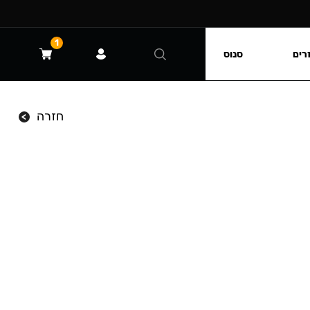
1
רים
סנוס
חזרה