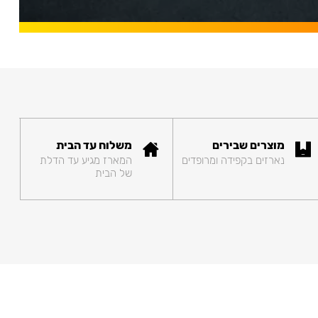
מוצרים שבירים
משלוח עד הבית
נארזים בקפידה ומרופדים
המארז מגיע עד הדלת
של הבית