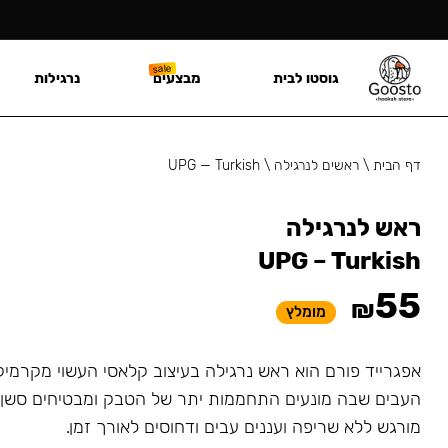
גוסטו לבית
מבצעים
נרגילות
דף הבית
\
ראשים לנרגילה
\
UPG — Turkish
ראש לנרגילה
UPG – Turkish
55
₪
מומלץ
אפגרייד פורם הוא ראש נרגילה בעיצוב קלאסי העשוי מקרמיק
העבים שבה מונעים התחממות יתר של הטבק ומבטיחים סשן א
מורגש ללא שריפה ועננים עבים ודחוסים לאורך זמן.