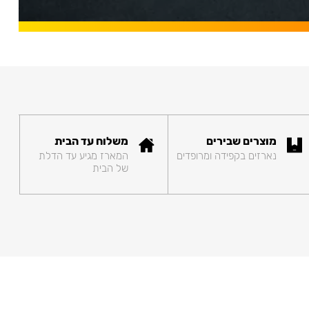
מוצרים שבירים
משלוח עד הבית
נארזים בקפידה ומרופדים
המארז מגיע עד הדלת
של הבית