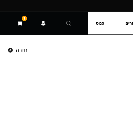
1
רים
סנוס
חזרה