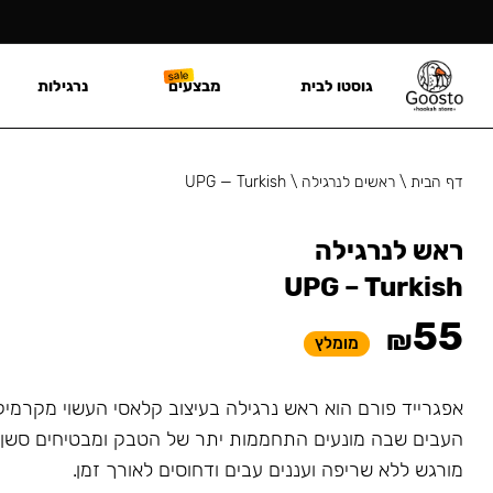
גוסטו לבית
מבצעים
נרגילות
דף הבית
\
ראשים לנרגילה
\
UPG — Turkish
ראש לנרגילה
UPG – Turkish
55
₪
מומלץ
אפגרייד פורם הוא ראש נרגילה בעיצוב קלאסי העשוי מקרמיק
העבים שבה מונעים התחממות יתר של הטבק ומבטיחים סשן א
מורגש ללא שריפה ועננים עבים ודחוסים לאורך זמן.