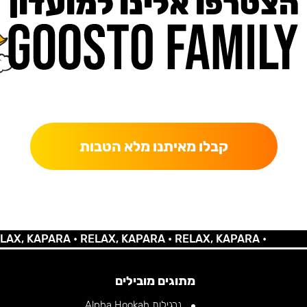
הצטרפו אלינו למועדון
כאן מקבלים יותר — הטבות, עדכונים והפתעות בלעדיות.
קבלו מאיתנו מלא הטבות
 KAPARA •
RELAX, KAPARA •
RELAX, KAPARA •
מתוגים מובילים
נרגילות Alpha Hookah