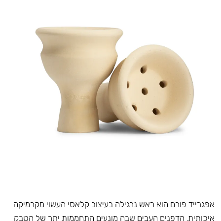
אפגרייד פורם הוא ראש נרגילה בעיצוב קלאסי העשוי מקרמיקה
איכותית. הדפנים העבים שבה מונעים התחממות יתר של הטבק