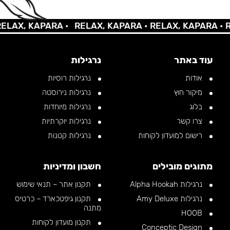
AX, KAPARA •
RELAX, KAPARA •
RELAX, KAPARA •
REL
עוד באתר
נרגילות
אודות
נרגילות רוסיות
מיקור חוץ
נרגילות נירוסטה
בלוג
נרגילות מיוחדות
צרו קשר
נרגילות יוקרתיות
רישום למועדון לקוחות
נרגילות קטנות
מתוגים מובילים
חשבון ומדיניות
נרגילות Alpha Hookah
תקנון אתר – תנאי שימוש
נרגילות Amy Deluxe
תקנון גיפטכארד – כרטיס
מתנה
HOOB
תקנון מועדון לקוחות
Conceptic Design