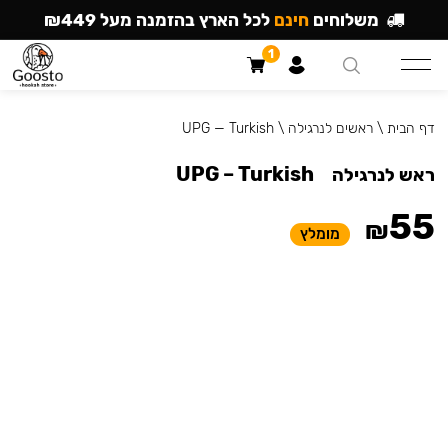
משלוחים
חינם
לכל הארץ בהזמנה מעל ₪449
1
דף הבית
\
ראשים לנרגילה
\
UPG — Turkish
UPG – Turkish
ראש לנרגילה
55
₪
מומלץ