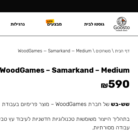
גוסטו לבית
מבצעים
נרגילות
דף הבית
\
משחקים
\
WoodGames — Samarkand — Medium
WoodGames – Samarkand – Medium
590
₪
שש-בש
של חברת WoodGames – מוצר פרימיום בעבודת יד.
בתהליך הייצור משומשות טכנולוגיות חדשניות לעיבוד עץ טבע
עבודה מסורתיות,