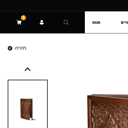
1
רים
סנוס
חזרה