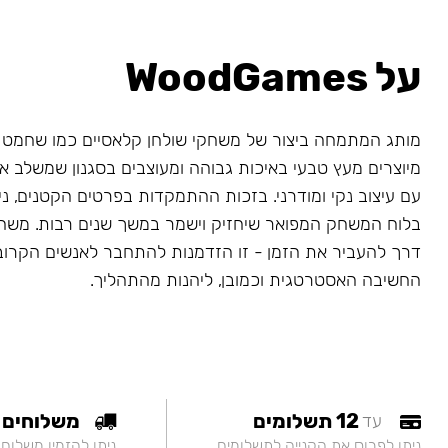
על WoodGames
מותג המתמחה ביצור של משחקי שולחן קלאסיים כמו שחמט 
מיוצרים מעץ טבעי באיכות גבוהה ומעוצבים בסגנון שמשלב א
עם עיצוב נקי ומודרני. בזכות ההתמקדות בפרטים הקטנים, ני
בלוח המשחק המפואר שיחזיק וישמר במשך שנים רבות. משחק
דרך להעביר את הזמן - זו הזדמנות להתחבר לאנשים הקרובי
החשיבה האסטרטגית וכמובן, ליהנות מהתהליך.
12 תשלומים
משלוחים
עד
ניתן לפרוס את הקנייה לתשלומים
ניתן להזמין משלוח