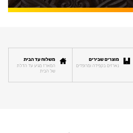
מוצרים שבירים
משלוח עד הבית
נארזים בקפידה ומרופדים
המארז מגיע עד הדלת
של הבית