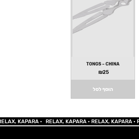
TONGS – CHINA
₪
25
הוסף לסל
AX, KAPARA •
RELAX, KAPARA •
RELAX, KAPARA •
REL