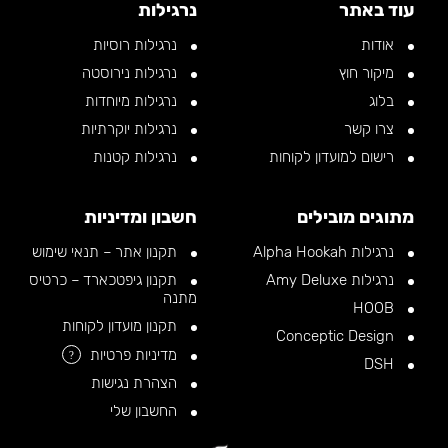
עוד באתר
נרגילות
אודות
נרגילות רוסיות
מיקור חוץ
נרגילות נירוסטה
בלוג
נרגילות מיוחדות
צרו קשר
נרגילות יוקרתיות
רישום למועדון לקוחות
נרגילות קטנות
מתוגים מובילים
חשבון ומדיניות
נרגילות Alpha Hookah
תקנון אתר – תנאי שימוש
נרגילות Amy Deluxe
תקנון גיפטכארד – כרטיס
מתנה
HOOB
תקנון מועדון לקוחות
Conceptic Design
מדיניות פרטיות
?
DSH
הצהרת נגישות
החשבון שלי