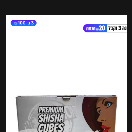
3 ב-₪100