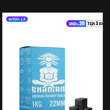
3 ב-₪100