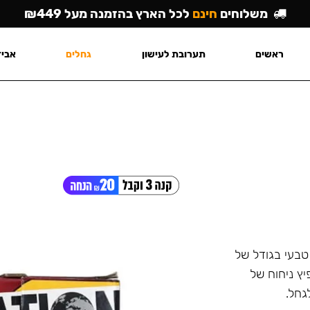
משלוחים
חינם
לכל הארץ בהזמנה מעל ₪449
ראשים
תערובת לעישון
גחלים
אביז
טבעי בגודל של
יץ ניחוח של
גחל.