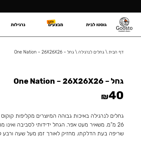
גוסטו לבית
מבצעים
נרגילות
דף הבית
\
גחלים לנרגילה
\
גחל – One Nation – 26X26X26
גחל – One Nation – 26X26X26
40
₪
גחלים לנרגילה באיכות גבוהה המיוצרים מקליפות קוקוס 
26 מ”מ. משאיר מעט אפר. הגחל ידידותי לסביבה ואינו מפ
שריפה בעת הדלקתו. מחזיק לאורך זמן מעל שעה ורבע ל