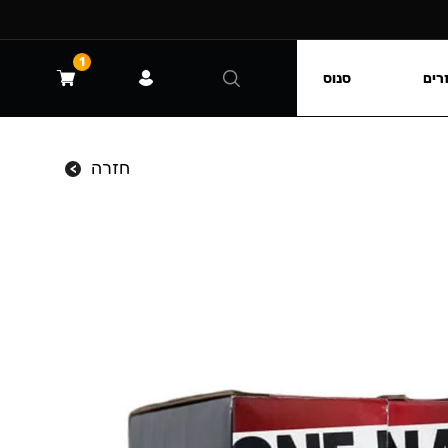
1
רים
סנוס
חזרה