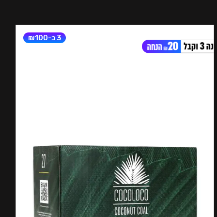
3 ב-₪100