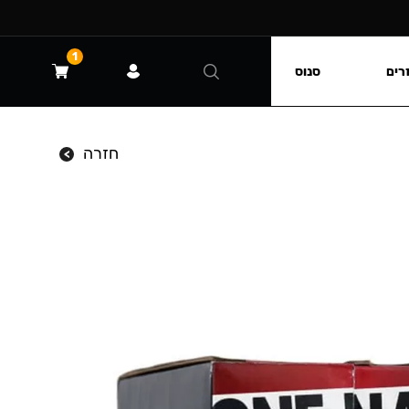
1
רים
סנוס
חזרה