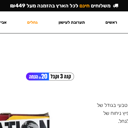
משלוחים
חינם
לכל הארץ בהזמנה מעל ₪449
ראשים
תערובת לעישון
גחלים
אביז
טבעי בגודל של
יץ ניחוח של
גחל.