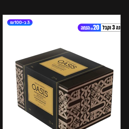
3 ב-₪100