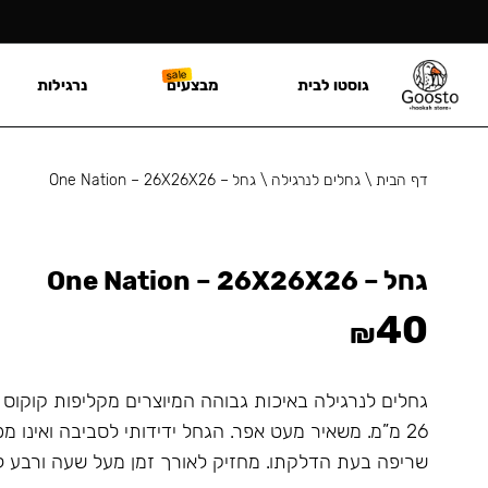
גוסטו לבית
מבצעים
נרגילות
דף הבית
\
גחלים לנרגילה
\
גחל – One Nation – 26X26X26
גחל – One Nation – 26X26X26
40
₪
גחלים לנרגילה באיכות גבוהה המיוצרים מקליפות קוקוס 
26 מ”מ. משאיר מעט אפר. הגחל ידידותי לסביבה ואינו מפ
שריפה בעת הדלקתו. מחזיק לאורך זמן מעל שעה ורבע ל