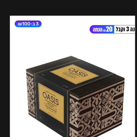
3 ב-₪100