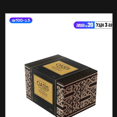
3 ב-₪100