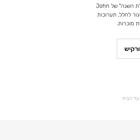
מוניטין - השם הכי גדול בתעשייה, זוכה בתחרויות "נרגילת השנה" של John
Hook, השתתפות בשיגור לחלל, תערוכות
ת מוכרות.
רקיש
 עד הבית