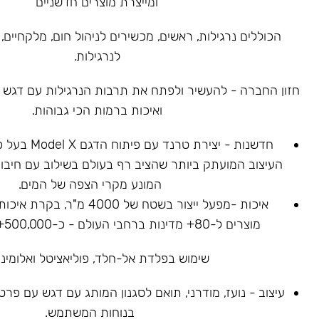
ומייצרת מוצרים חדשניים
הכוללים נרגילות, ראשים, מכשירים לניהול חום, מלקחיים, 
לנרגילות.
חזון החברה - להעשיר ולפתח את תרבות הנרגילות עם דגש על
ואיכות ברמות הכי גבוהות.
חדשנות - יצירת ט
העיצוב המועתק ביותר שהציב רף בעולם בשילוב עם חיבור
המונע מקרי הצפה של המים.
איכות -מפעל ייצור בשטח של 4000
מוצרים ל-80+ מדינות ברחבי העולם - כ-500,000+ נרגילות נמכרו.
שימוש בפלדת אל-חלד, פוליאציטל ואלומיניו
עיצוב - נועז, מודרני, תואם לסגנון המותג עם דגש עם פר
בנוחות המשתמש.