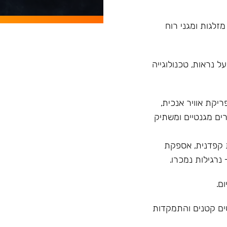
מזלגות ומגני רוח
 נראות, טכנולוגייה
רנד עם פיתוח הדגם Model X בעל פריקת אוויר אנכית,
ים מגנטיים ומשתיק
 מ"ר, בקרת איכות קפדנית, אספקת
ם.
טים קטנים והתמקדות