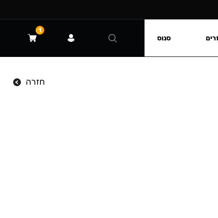
1
רים
סנוס
חזרה