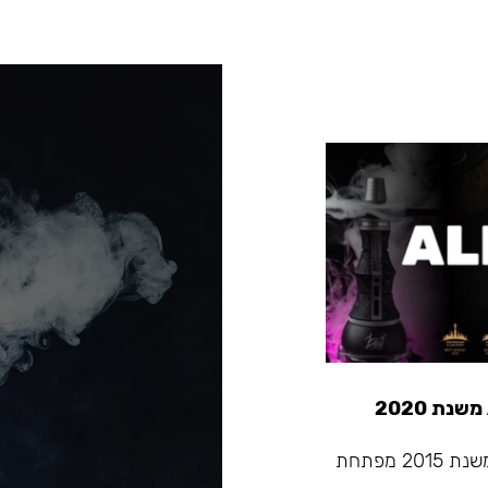
Alpha Hookah - החברה המובילה בתעשיית הנרגילות שמשנת 2015 מפתחת