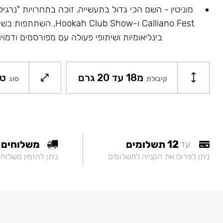
Calliano Fest ו-ah Club Show
בינליאומיות ושיתופי פעולה עם מפורסמים ודמויו
מ18 עד 20 גרם
טו
קיבולת
סוג
12 תשלומים
משלוחים
עד
ניתן לפרוס את הקנייה לתשלומים
ניתן להזמין משלוח