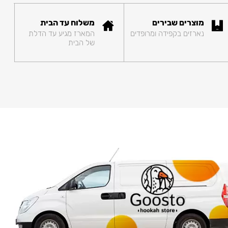
מוצרים שבירים
משלוח עד הבית
נארזים בקפידה ומרופדים
המארז מגיע עד הדלת
של הבית