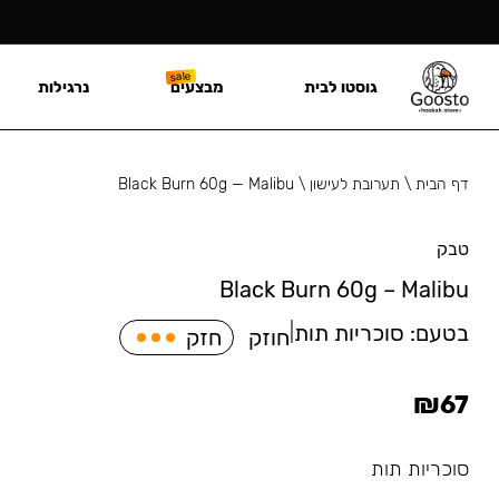
גוסטו לבית
מבצעים
נרגילות
דף הבית
\
תערובת לעישון
\
Black Burn 60g — Malibu
טבק
Black Burn 60g – Malibu
בטעם:
סוכריות תות
|
חוזק
חזק
₪
67
סוכריות תות