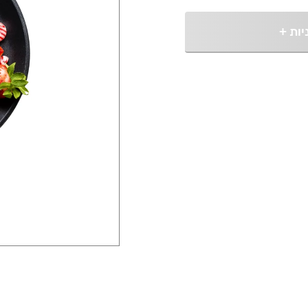
יות
+