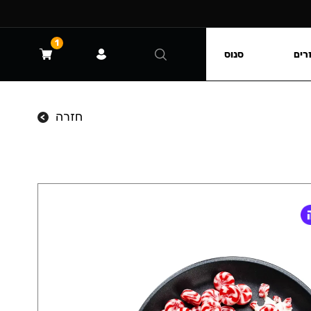
1
רים
סנוס
חזרה