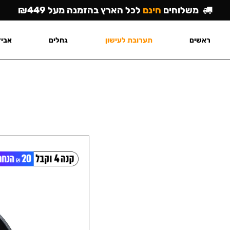
משלוחים
חינם
לכל הארץ בהזמנה מעל ₪449
ראשים
תערובת לעישון
גחלים
אביז