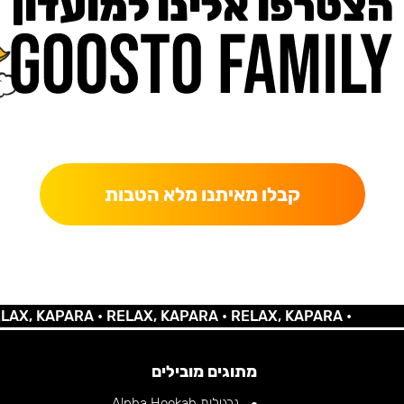
הצטרפו אלינו למועדון
כאן מקבלים יותר — הטבות, עדכונים והפתעות בלעדיות.
קבלו מאיתנו מלא הטבות
 KAPARA •
RELAX, KAPARA •
RELAX, KAPARA •
מתוגים מובילים
נרגילות Alpha Hookah