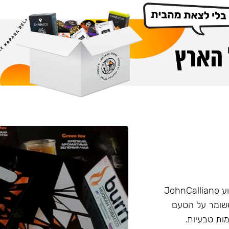
הליין החזק של חברת Burn שזכה בפרס ״טבק השנה״ באירוע JohnCalliano
יכותי וחזק ששומר על הטעם