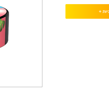
יות
+