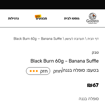
גוסטו לבית
מבצעים
נרגילות
דף הבית
\
תערובת לעישון
\
Black Burn 60g — Banana Suffle
טבק
Black Burn 60g – Banana Suffle
בטעם:
סופלה בננה
|
חוזק
חזק
₪
67
סופלה בננה