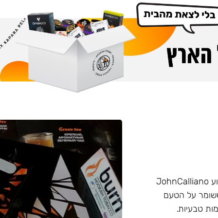
הליין החזק של חברת Burn שזכה בפרס ״טבק השנה״ באירוע JohnCalliano
יכותי וחזק ששומר על הטעם