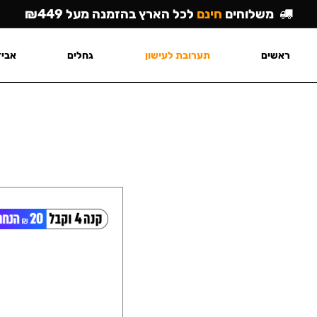
משלוחים
חינם
לכל הארץ בהזמנה מעל ₪449
ראשים
תערובת לעישון
גחלים
אביז