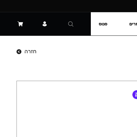
רים
סנוס
חזרה