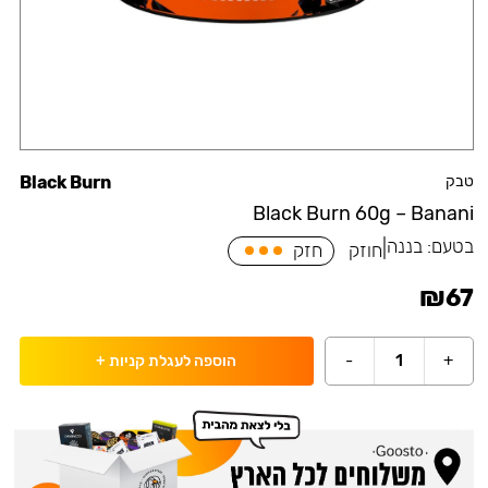
טבק
Black Burn
Black Burn 60g – Banani
בטעם:
בננה
|
חוזק
חזק
₪
67
-
1
+
הוספה לעגלת קניות
+