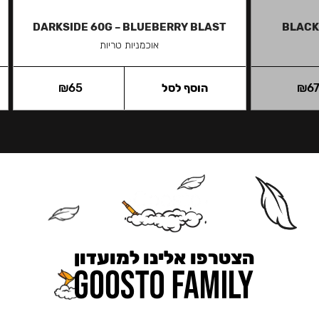
DARKSIDE 60G – BLUEBERRY BLAST
BLACK 
אוכמניות טריות
6
₪
הוסף לסל
65
₪
הצטרפו אלינו למועדון
כאן מקבלים יותר — הטבות, עדכונים והפתעות בלעדיות.