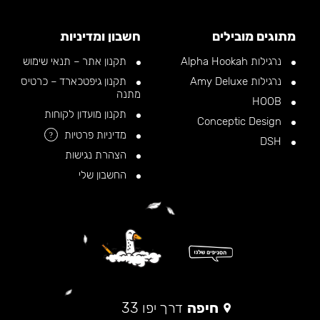
מתוגים מובילים
חשבון ומדיניות
נרגילות Alpha Hookah
תקנון אתר – תנאי שימוש
נרגילות Amy Deluxe
תקנון גיפטכארד – כרטיס
מתנה
HOOB
תקנון מועדון לקוחות
Conceptic Design
מדיניות פרטיות
?
DSH
הצהרת נגישות
החשבון שלי
חיפה
דרך יפו 33