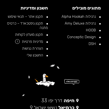
מתוגים מובילים
חשבון ומדיניות
נרגילות Alpha Hookah
תקנון אתר – תנאי שימוש
נרגילות Amy Deluxe
תקנון גיפטכארד – כרטיס
מתנה
HOOB
תקנון מועדון לקוחות
Conceptic Design
מדיניות פרטיות
?
DSH
הצהרת נגישות
החשבון שלי
חיפה
דרך יפו 33
כרמיאל
נשיאי ישראל 9