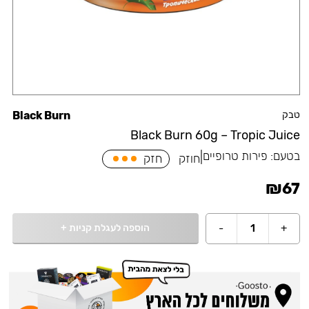
טבק
Black Burn
Black Burn 60g – Tropic Juice
בטעם:
פירות טרופיים
|
חוזק
חזק
₪
67
הוספה לעגלת קניות
+
-
1
+