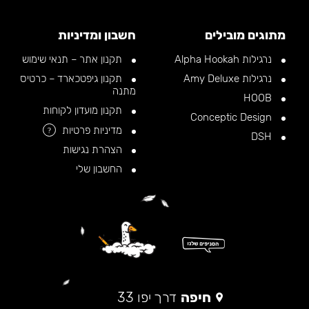
מתוגים מובילים
חשבון ומדיניות
נרגילות Alpha Hookah
תקנון אתר – תנאי שימוש
נרגילות Amy Deluxe
תקנון גיפטכארד – כרטיס
מתנה
HOOB
תקנון מועדון לקוחות
Conceptic Design
מדיניות פרטיות
?
DSH
הצהרת נגישות
החשבון שלי
חיפה
דרך יפו 33