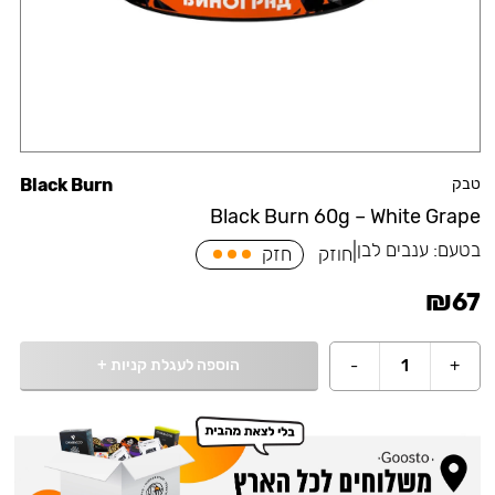
טבק
Black Burn
Black Burn 60g – White Grape
בטעם:
ענבים לבן
|
חוזק
חזק
₪
67
הוספה לעגלת קניות
+
-
1
+