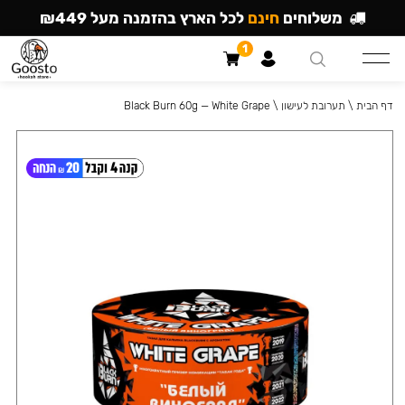
משלוחים
חינם
לכל הארץ בהזמנה מעל ₪449
1
דף הבית
\
תערובת לעישון
\
Black Burn 60g — White Grape