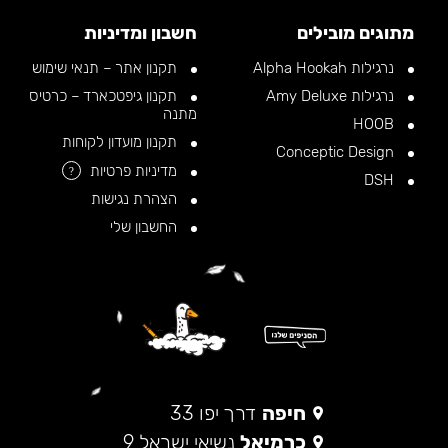
מתוגים מובילים
חשבון ומדיניות
נרגילות Alpha Hookah
תקנון אתר – תנאי שימוש
נרגילות Amy Deluxe
תקנון גיפטכארד – כרטיס
מתנה
HOOB
תקנון מועדון לקוחות
Conceptic Design
מדיניות פרטיות
?
DSH
הצהרת נגישות
החשבון שלי
חיפה
דרך יפו 33
כרמיאל
נשיאי ישראל 9