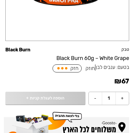
טבק
Black Burn
Black Burn 60g – White Grape
בטעם:
ענבים לבן
|
חוזק
חזק
₪
67
הוספה לעגלת קניות
+
-
1
+