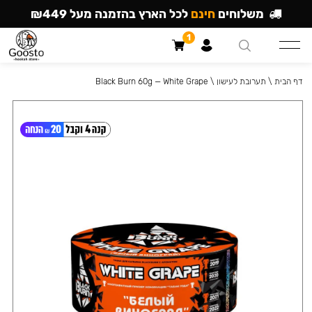
משלוחים
חינם
לכל הארץ בהזמנה מעל ₪449
1
דף הבית
\
תערובת לעישון
\
Black Burn 60g — White Grape