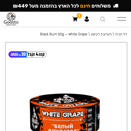
משלוחים
חינם
לכל הארץ בהזמנה מעל ₪449
1
דף הבית
\
תערובת לעישון
\
Black Burn 60g — White Grape