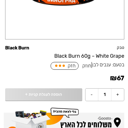
טבק
Black Burn
Black Burn 60g – White Grape
בטעם:
ענבים לבן
|
חוזק
חזק
₪
67
הוספה לעגלת קניות
+
-
1
+