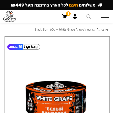
משלוחים
חינם
לכל הארץ בהזמנה מעל ₪449
1
דף הבית
\
תערובת לעישון
\
Black Burn 60g — White Grape