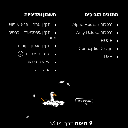
מתוגים מובילים
חשבון ומדיניות
נרגילות Alpha Hookah
תקנון אתר – תנאי שימוש
נרגילות Amy Deluxe
תקנון גיפטכארד – כרטיס
מתנה
HOOB
תקנון מועדון לקוחות
Conceptic Design
מדיניות פרטיות
?
DSH
הצהרת נגישות
החשבון שלי
חיפה
דרך יפו 33