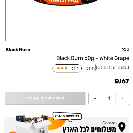
טבק
Black Burn
Black Burn 60g – White Grape
בטעם:
ענבים לבן
|
חוזק
חזק
₪
67
הוספה לעגלת קניות
+
-
1
+