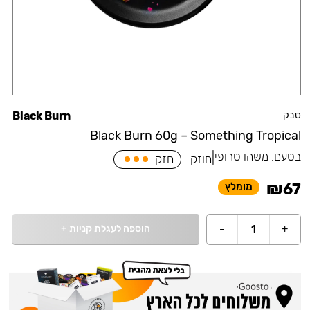
טבק
Black Burn
Black Burn 60g – Something Tropical
בטעם:
משהו טרופי
|
חוזק
חזק
₪
67
מומלץ
הוספה לעגלת קניות
+
-
1
+