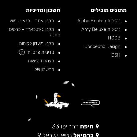
מתוגים מובילים
חשבון ומדיניות
נרגילות Alpha Hookah
תקנון אתר – תנאי שימוש
נרגילות Amy Deluxe
תקנון גיפטכארד – כרטיס
מתנה
HOOB
תקנון מועדון לקוחות
Conceptic Design
מדיניות פרטיות
?
DSH
הצהרת נגישות
החשבון שלי
חיפה
דרך יפו 33
כרמיאל
נשיאי ישראל 9