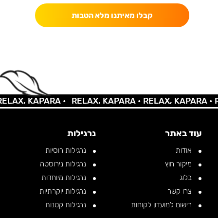
קבלו מאיתנו מלא הטבות
AX, KAPARA •
RELAX, KAPARA •
RELAX, KAPARA •
REL
עוד באתר
נרגילות
אודות
נרגילות רוסיות
מיקור חוץ
נרגילות נירוסטה
בלוג
נרגילות מיוחדות
צרו קשר
נרגילות יוקרתיות
רישום למועדון לקוחות
נרגילות קטנות