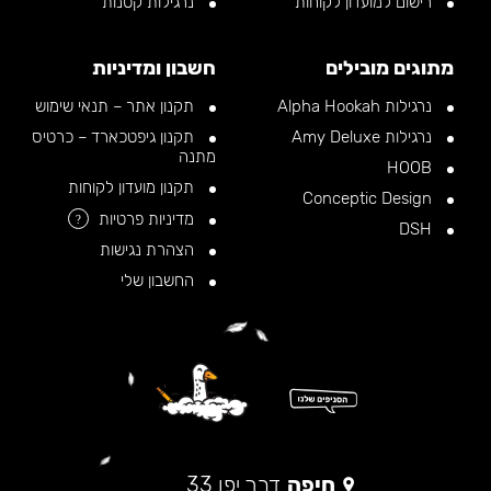
רישום למועדון לקוחות
נרגילות קטנות
מתוגים מובילים
חשבון ומדיניות
נרגילות Alpha Hookah
תקנון אתר – תנאי שימוש
נרגילות Amy Deluxe
תקנון גיפטכארד – כרטיס
מתנה
HOOB
תקנון מועדון לקוחות
Conceptic Design
מדיניות פרטיות
?
DSH
הצהרת נגישות
החשבון שלי
חיפה
דרך יפו 33