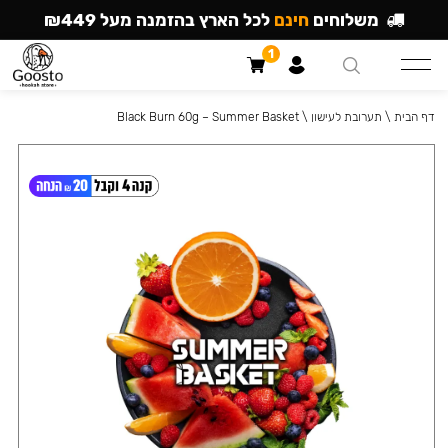
משלוחים
חינם
לכל הארץ בהזמנה מעל ₪449
1
דף הבית
\
תערובת לעישון
\
Black Burn 60g – Summer Basket