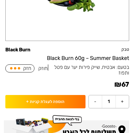
טבק
Black Burn
Black Burn 60g – Summer Basket
בטעם:
אבטיח, שייק פירות יער עם פטל
|
חוזק
חזק
ותפוז
₪
67
-
1
+
הוספה לעגלת קניות
+