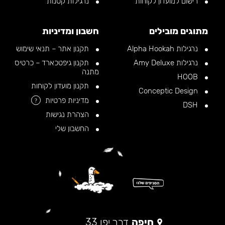
רישום למועדון לקוחות
נרגילות קטנות
מתוגים מובילים
חשבון ומדיניות
נרגילות Alpha Hookah
תקנון אתר – תנאי שימוש
נרגילות Amy Deluxe
תקנון גיפטכארד – כרטיס
מתנה
HOOB
תקנון מועדון לקוחות
Conceptic Design
מדיניות פרטיות
?
DSH
הצהרת נגישות
החשבון שלי
חיפה
דרך יפו 33