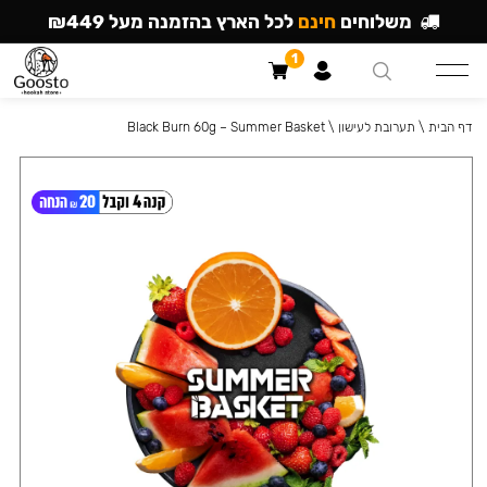
משלוחים
חינם
לכל הארץ בהזמנה מעל ₪449
1
דף הבית
\
תערובת לעישון
\
Black Burn 60g – Summer Basket