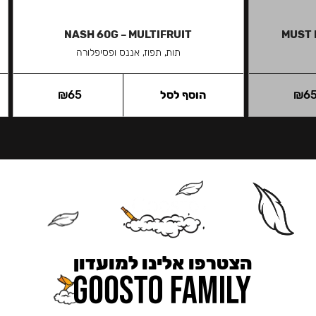
NASH 60G – MULTIFRUIT
MUST 
תות, תפוז, אננס ופסיפלורה
6
₪
הוסף לסל
65
₪
הצטרפו אלינו למועדון