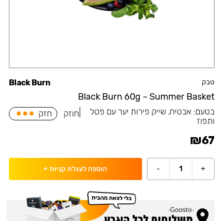
טבק
Black Burn
Black Burn 60g – Summer Basket
בטעם:
אבטיח, שייק פירות יער עם פטל
|
חוזק
חזק
ותפוז
₪
67
-
1
+
הוספה לעגלת קניות
+