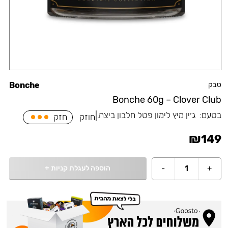
טבק
Bonche
Bonche 60g – Clover Club
בטעם:
⁠ג׳ין מיץ לימון פטל חלבון ביצה.
|
חוזק
חזק
₪
149
הוספה לעגלת קניות
+
-
1
+