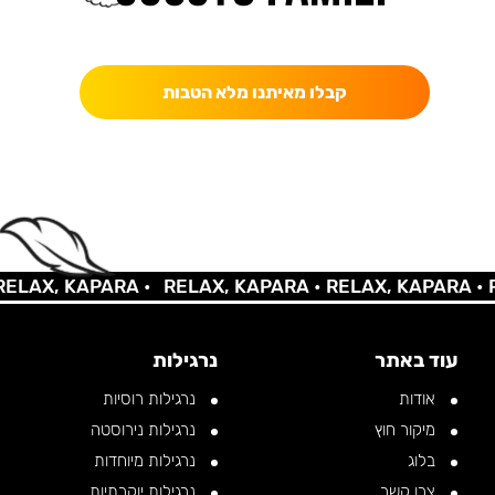
כאן מקבלים יותר — הטבות, עדכונים והפתעות בלעדיות.
קבלו מאיתנו מלא הטבות
AX, KAPARA •
RELAX, KAPARA •
RELAX, KAPARA •
REL
עוד באתר
נרגילות
אודות
נרגילות רוסיות
מיקור חוץ
נרגילות נירוסטה
בלוג
נרגילות מיוחדות
צרו קשר
נרגילות יוקרתיות