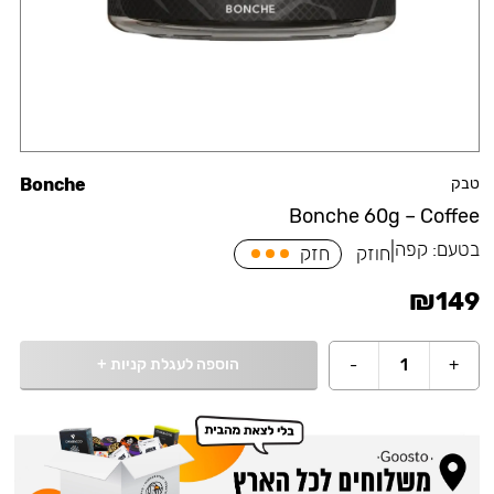
טבק
Bonche
Bonche 60g – Coffee
בטעם:
קפה
|
חוזק
חזק
₪
149
הוספה לעגלת קניות
+
-
1
+