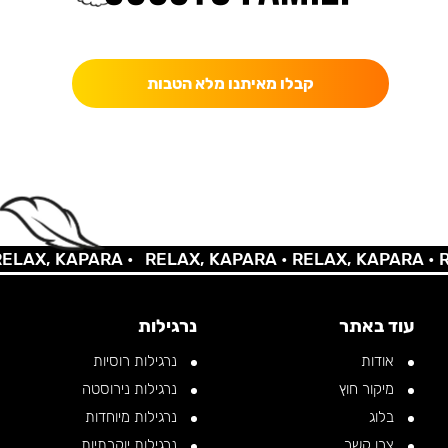
כאן מקבלים יותר — הטבות, עדכונים והפתעות בלעדיות.
קבלו מאיתנו מלא הטבות
AX, KAPARA •
RELAX, KAPARA •
RELAX, KAPARA •
REL
עוד באתר
נרגילות
אודות
נרגילות רוסיות
מיקור חוץ
נרגילות נירוסטה
בלוג
נרגילות מיוחדות
צרו קשר
נרגילות יוקרתיות