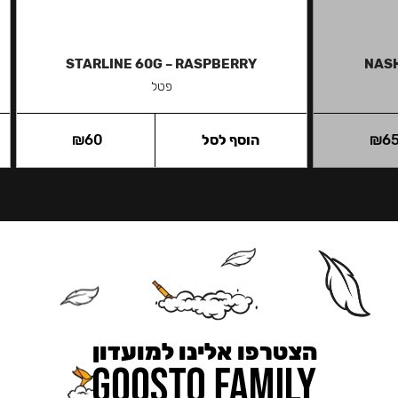
STARLINE 60G – RASPBERRY
NASH
פטל
6
₪
הוסף לסל
60
₪
הצטרפו אלינו למועדון