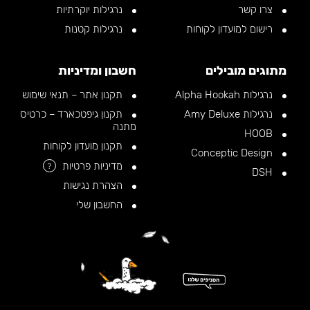
צרו קשר
נרגילות יוקרתיות
רישום למועדון לקוחות
נרגילות קטנות
מתוגים מובילים
חשבון ומדיניות
נרגילות Alpha Hookah
תקנון אתר – תנאי שימוש
נרגילות Amy Deluxe
תקנון גיפטכארד – כרטיס
מתנה
HOOB
תקנון מועדון לקוחות
Conceptic Design
מדיניות פרטיות
?
DSH
הצהרת נגישות
החשבון שלי