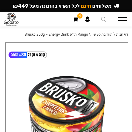
משלוחים
חינם
לכל הארץ בהזמנה מעל ₪449
1
דף הבית
\
תערובת לעישון
\
Brusko 250g – Energy Drink With Mango