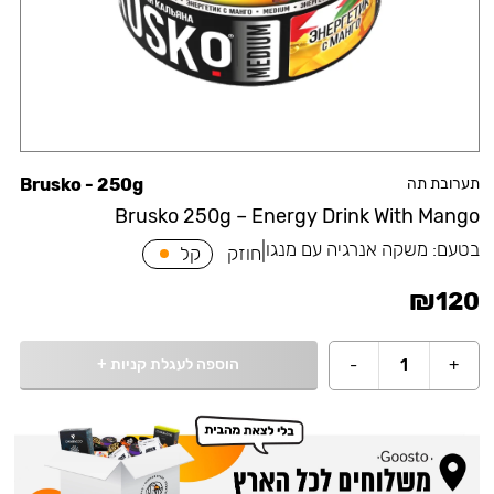
תערובת תה
Brusko - 250g
Brusko 250g – Energy Drink With Mango
בטעם:
משקה אנרגיה עם מנגו
|
חוזק
קל
₪
120
הוספה לעגלת קניות
+
-
1
+