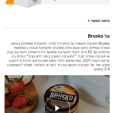
תיאור המוצר +
על Brusko
Brusko תערובת העשויה על בסיס ורד סודני. התעורבת מאופיינת בעישון
מעולה ועמידות בחום, טעם וחוזק מאוזנים. התערובת מגיעה בקופסאות
פלסטיק של 50 גרם. חיתוך התערובת מאפשר לה להשתלב היטב עם טבק
או תערובת אחרת. זוכה ""התערובת הטובה ביותר ללא טבק"" בפרסי ג'ון
קליאנו בשנת 2021. אופן שימוש: לפזר באופן שווה בראש הנרגילה, להמנע
ממגע ישיר של תערובת העישון עם נייר כסף או הקלאוד. מומלץ להשתמש ב
3-4 פחמים.