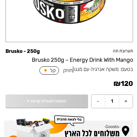
תערובת תה
Brusko - 250g
Brusko 250g – Energy Drink With Mango
בטעם:
משקה אנרגיה עם מנגו
|
חוזק
קל
₪
120
הוספה לעגלת קניות
+
-
1
+