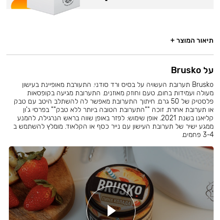
תיאור המוצר +
על Brusko
Brusko תערובת העשויה על בסיס ורד סודני. התעורבת מאופיינת בעישון
מעולה ועמידות בחום, טעם וחוזק מאוזנים. התערובת מגיעה בקופסאות
פלסטיק של 50 גרם. חיתוך התערובת מאפשר לה להשתלב היטב עם טבק
או תערובת אחרת. זוכה ""התערובת הטובה ביותר ללא טבק"" בפרסי ג'ון
קליאנו בשנת 2021. אופן שימוש: לפזר באופן שווה בראש הנרגילה, להמנע
ממגע ישיר של תערובת העישון עם נייר כסף או הקלאוד. מומלץ להשתמש ב
3-4 פחמים.