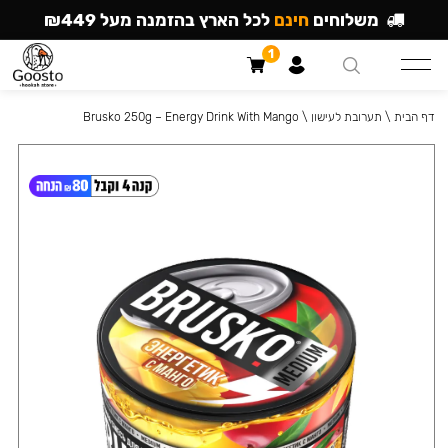
משלוחים
חינם
לכל הארץ בהזמנה מעל ₪449
1
דף הבית
\
תערובת לעישון
\
Brusko 250g – Energy Drink With Mango