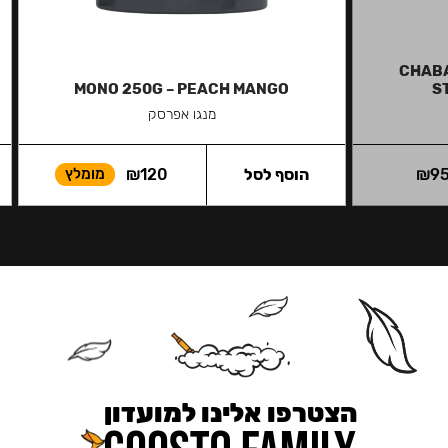
CHABA
MONO 250G – PEACH MANGO
S
מנגו אפרסק
9
₪
הוסף לסל
120
₪
מומלץ
הצטרפו אלינו למועדון