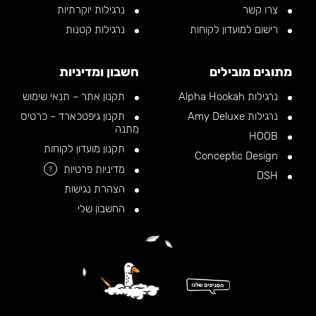
צרו קשר
נרגילות יוקרתיות
רישום למועדון לקוחות
נרגילות קטנות
מתוגים מובילים
חשבון ומדיניות
נרגילות Alpha Hookah
תקנון אתר – תנאי שימוש
נרגילות Amy Deluxe
תקנון גיפטכארד – כרטיס
מתנה
HOOB
תקנון מועדון לקוחות
Conceptic Design
מדיניות פרטיות
?
DSH
הצהרת נגישות
החשבון שלי