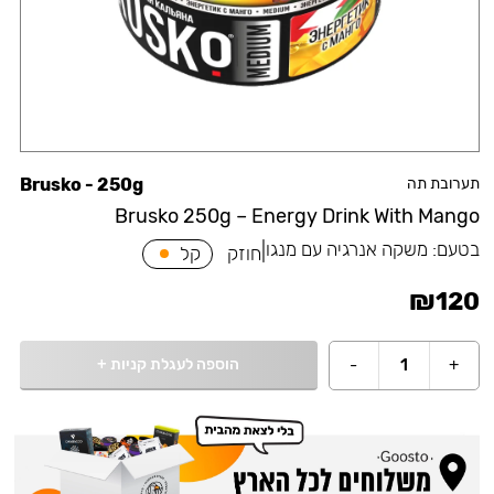
תערובת תה
Brusko - 250g
Brusko 250g – Energy Drink With Mango
בטעם:
משקה אנרגיה עם מנגו
|
חוזק
קל
₪
120
הוספה לעגלת קניות
+
-
1
+