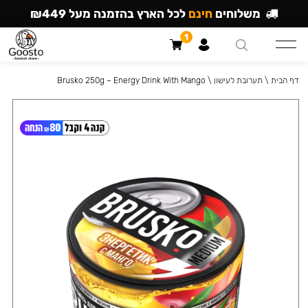
משלוחים
חינם
לכל הארץ בהזמנה מעל ₪449
1
דף הבית
\
תערובת לעישון
\
Brusko 250g – Energy Drink With Mango