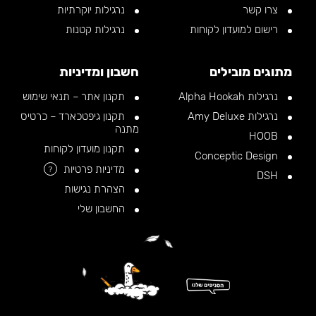
צרו קשר
נרגילות יוקרתיות
רישום למועדון לקוחות
נרגילות קטנות
מתוגים מובילים
חשבון ומדיניות
נרגילות Alpha Hookah
תקנון אתר – תנאי שימוש
נרגילות Amy Deluxe
תקנון גיפטכארד – כרטיס
מתנה
HOOB
תקנון מועדון לקוחות
Conceptic Design
מדיניות פרטיות
?
DSH
הצהרת נגישות
החשבון שלי