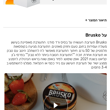
תיאור המוצר +
על Brusko
Brusko תערובת העשויה על בסיס ורד סודני. התעורבת מאופיינת בעישון
מעולה ועמידות בחום, טעם וחוזק מאוזנים. התערובת מגיעה בקופסאות
פלסטיק של 50 גרם. חיתוך התערובת מאפשר לה להשתלב היטב עם טבק
או תערובת אחרת. זוכה ""התערובת הטובה ביותר ללא טבק"" בפרסי ג'ון
קליאנו בשנת 2021. אופן שימוש: לפזר באופן שווה בראש הנרגילה, להמנע
ממגע ישיר של תערובת העישון עם נייר כסף או הקלאוד. מומלץ להשתמש ב
3-4 פחמים.