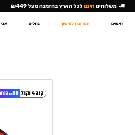
משלוחים
חינם
לכל הארץ בהזמנה מעל ₪449
ראשים
תערובת לעישון
גחלים
אביז