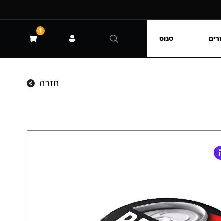
1
רים
סנוס
חזרה