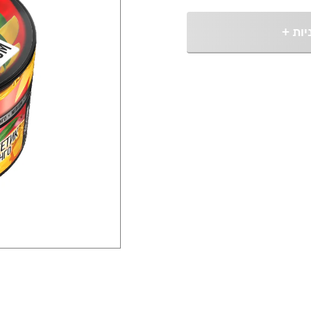
יות
+