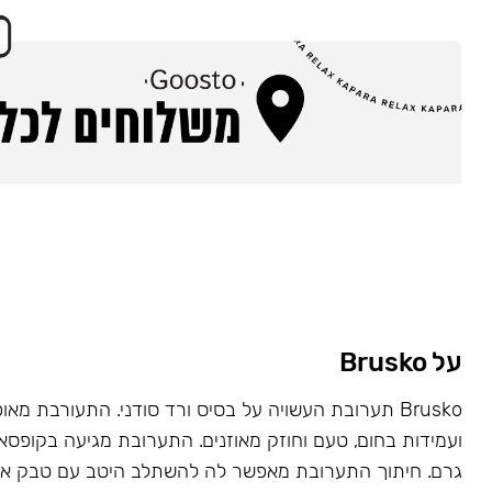
על Brusko
Brusko תערובת העשויה על בסיס ורד סודני. התעורבת מאו
גרם. חיתוך התערובת מאפשר לה להשתלב היטב עם טבק או