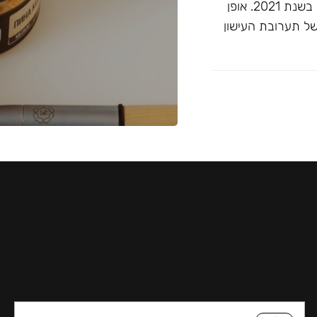
זוכה ""התערובת הטובה ביותר ללא טבק"" בפרסי ג'ון קליאנו בשנת 2021. אופן
של תערובת העישון