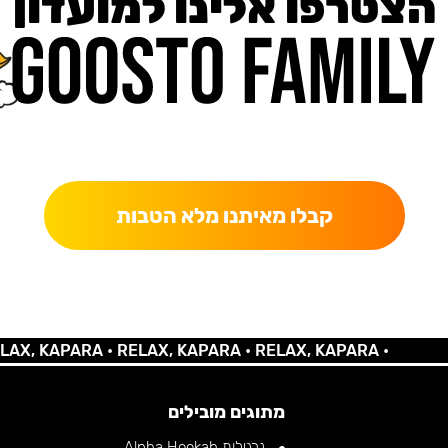
הצטרפו אלינו למועדון
כאן מקבלים יותר — הטבות, עדכונים והפתעות בלעדיות.
קבלו מאיתנו מלא הטבות
 KAPARA •
RELAX, KAPARA •
RELAX, KAPARA •
מתוגים מובילים
נרגילות Alpha Hookah