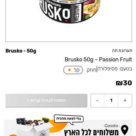
תערובת תה
Brusko - 50g
Brusko 50g – Passion Fruit
בטעם:
פסיפלורה
|
חוזק
קל
₪
30
הוספה לעגלת קניות
+
-
1
+