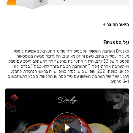
תיאור המוצר +
על Brusko
Brusko תערובת העשויה על בסיס ורד סודני. התעורבת מאופיינת בעישון
מעולה ועמידות בחום, טעם וחוזק מאוזנים. התערובת מגיעה בקופסאות
פלסטיק של 50 גרם. חיתוך התערובת מאפשר לה להשתלב היטב עם טבק
או תערובת אחרת. זוכה ""התערובת הטובה ביותר ללא טבק"" בפרסי ג'ון
קליאנו בשנת 2021. אופן שימוש: לפזר באופן שווה בראש הנרגילה, להמנע
ממגע ישיר של תערובת העישון עם נייר כסף או הקלאוד. מומלץ להשתמש ב
3-4 פחמים.