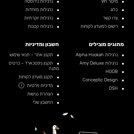
מיקור חוץ
נרגילות נירוסטה
בלוג
נרגילות מיוחדות
צרו קשר
נרגילות יוקרתיות
רישום למועדון לקוחות
נרגילות קטנות
מתוגים מובילים
חשבון ומדיניות
נרגילות Alpha Hookah
תקנון אתר – תנאי שימוש
נרגילות Amy Deluxe
תקנון גיפטכארד – כרטיס
מתנה
HOOB
תקנון מועדון לקוחות
Conceptic Design
מדיניות פרטיות
?
DSH
הצהרת נגישות
החשבון שלי