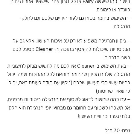
בישום כמו שיעשה Fairy או כל סבון אחר שישאיר אחריו ניחוח
לוונדר או לימונים.
– השימוש בחומר בטוח גם לעור הידיים שלכם וגם לחלקי
הנרגילה.
– ניקיון הנרגילה משפיע לא רק על איכות העישון, אלא גם על
הבקטריות שיכולות להיאסף בתוכה וה-Cleaner מטפל לכם
בשני הדברים.
– בעת השימוש ב-Cleaner אין לכם מה לחשוש מנזק לחיצוניות
הנרגילה שלכם מכיוון שהחומר מותאם לכל המתכות שמהן יכול
להיות עשוי כלי העישון שלכם (ניקיון עם סודה לעומת זאת, יכול
להשאיר שריטות)
– עם כמה שחשוב לדאוג לשטוף את הנרגילה ביסודיות מבפנים,
אל תשכחו לשטוף עם החומר גם מבחוץ! יופי הנרגילה הוא חלק
בלתי נפרד מחוויית העישון!
נפח: 30 מ״ל