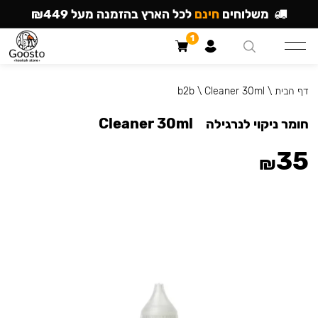
משלוחים
חינם
לכל הארץ בהזמנה מעל ₪449
1
דף הבית
\
Cleaner 30ml
\
b2b
Cleaner 30ml
חומר ניקוי לנרגילה
35
₪