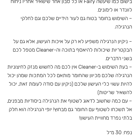
בישום כמו שיעשה Fairy או כל סבון אחר שישאיר אחריו ניחוח
לוונדר או לימונים.
– השימוש בחומר בטוח גם לעור הידיים שלכם וגם לחלקי
הנרגילה.
– ניקיון הנרגילה משפיע לא רק על איכות העישון, אלא גם על
הבקטריות שיכולות להיאסף בתוכה וה-Cleaner מטפל לכם
בשני הדברים.
– בעת השימוש ב-Cleaner אין לכם מה לחשוש מנזק לחיצוניות
הנרגילה שלכם מכיוון שהחומר מותאם לכל המתכות שמהן יכול
להיות עשוי כלי העישון שלכם (ניקיון עם סודה לעומת זאת, יכול
להשאיר שריטות)
– עם כמה שחשוב לדאוג לשטוף את הנרגילה ביסודיות מבפנים,
אל תשכחו לשטוף עם החומר גם מבחוץ! יופי הנרגילה הוא חלק
בלתי נפרד מחוויית העישון!
נפח: 30 מ״ל