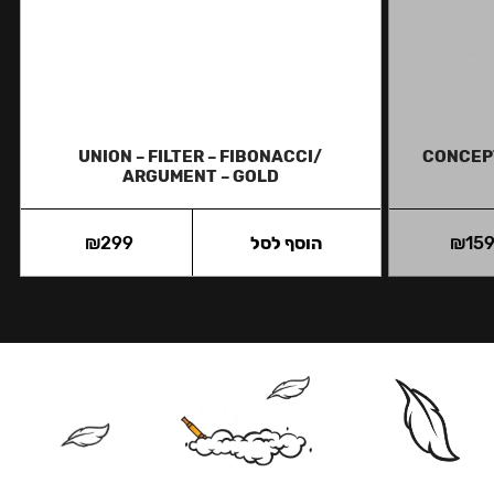
UNION – FILTER – FIBONACCI/
CONCEPT
ARGUMENT – GOLD
15
₪
הוסף לסל
299
₪