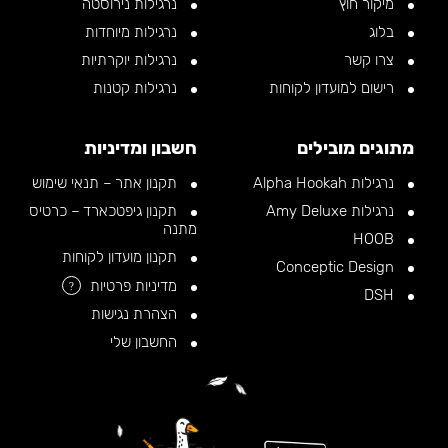
מיקור חוץ
נרגילות נירוסטה
בלוג
נרגילות מיוחדות
צרו קשר
נרגילות יוקרתיות
רישום למועדון לקוחות
נרגילות קטנות
מתוגים מובילים
חשבון ומדיניות
נרגילות Alpha Hookah
תקנון אתר – תנאי שימוש
נרגילות Amy Deluxe
תקנון גיפטכארד – כרטיס
מתנה
HOOB
תקנון מועדון לקוחות
Conceptic Design
מדיניות פרטיות
?
DSH
הצהרת נגישות
החשבון שלי