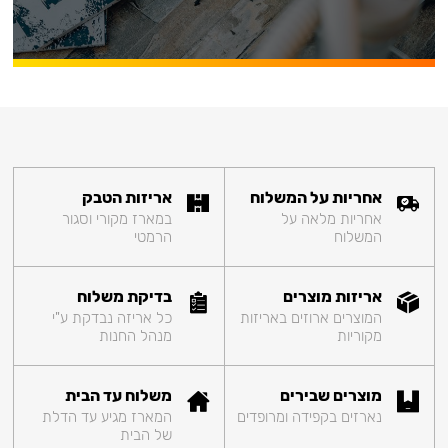
אחריות על המשלוח
אריזות הטבק
אחריות מלאה על
במארז מקורי וסגור
המשלוח
הרמטי
אריזות מוצרים
בדיקת משלוח
המוצרים ארוזים באריזות
כל אריזה נבדקת ע"י
מקוריות
מנהל החנות
מוצרים שבירים
משלוח עד הבית
נארזים בקפידה ומרופדים
המארז מגיע עד הדלת
של הבית