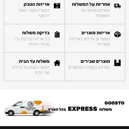
אחריות על המשלוח
אריזות הטבק
אחריות מלאה על
במארז מקורי וסגור
המשלוח
הרמטי
אריזות מוצרים
בדיקת משלוח
המוצרים ארוזים באריזות
כל אריזה נבדקת ע"י
מקוריות
מנהל החנות
מוצרים שבירים
משלוח עד הבית
נארזים בקפידה ומרופדים
המארז מגיע עד הדלת
של הבית