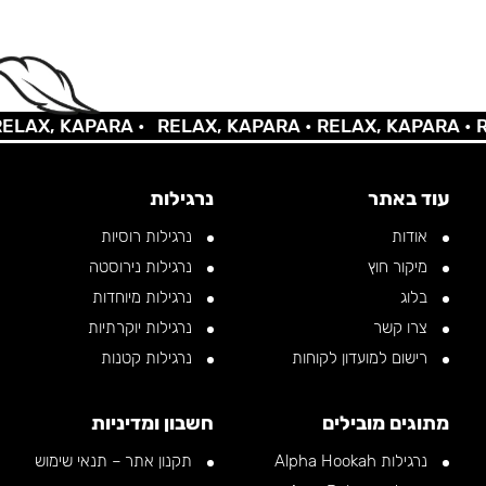
AX, KAPARA •
RELAX, KAPARA •
RELAX, KAPARA •
REL
עוד באתר
נרגילות
אודות
נרגילות רוסיות
מיקור חוץ
נרגילות נירוסטה
בלוג
נרגילות מיוחדות
צרו קשר
נרגילות יוקרתיות
רישום למועדון לקוחות
נרגילות קטנות
מתוגים מובילים
חשבון ומדיניות
נרגילות Alpha Hookah
תקנון אתר – תנאי שימוש