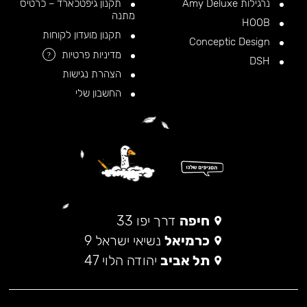
נרגילות Amy Deluxe
תקנון גיפטכארד – כרטיס
מתנה
HOOB
תקנון מועדון לקוחות
Conceptic Design
מדיניות פרטיות
?
DSH
הצהרת נגישות
החשבון שלי
חיפה
דרך יפו 33
כרמיאל
נשיאי ישראל 9
תל אביב
יהודה הלוי 47