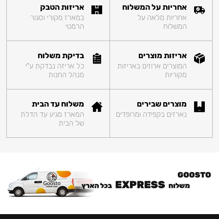
אחריות על המשלוח
אריזות הטבק
אחריות מלאה על
במארז מקורי וסגור
המשלוח
הרמטי
אריזות מוצרים
בדיקת משלוח
המוצרים ארוזים באריזות
כל אריזה נבדקת ע"י
מקוריות
מנהל החנות
מוצרים שבירים
משלוח עד הבית
נארזים בקפידה ומרופדים
המארז מגיע עד הדלת
של הבית