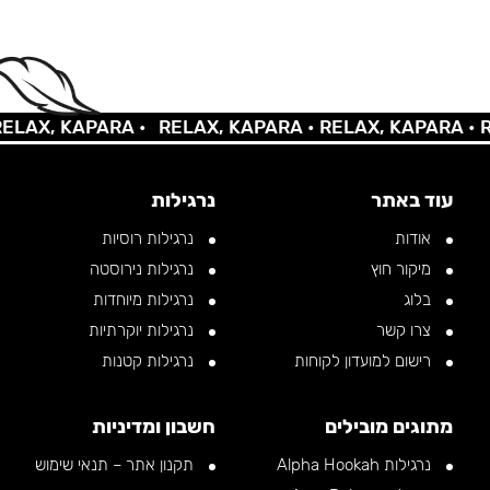
AX, KAPARA •
RELAX, KAPARA •
RELAX, KAPARA •
REL
עוד באתר
נרגילות
אודות
נרגילות רוסיות
מיקור חוץ
נרגילות נירוסטה
בלוג
נרגילות מיוחדות
צרו קשר
נרגילות יוקרתיות
רישום למועדון לקוחות
נרגילות קטנות
מתוגים מובילים
חשבון ומדיניות
נרגילות Alpha Hookah
תקנון אתר – תנאי שימוש