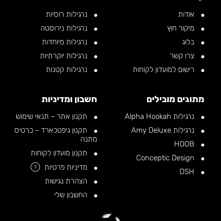
אודות
נרגילות רוסיות
מיקור חוץ
נרגילות נירוסטה
בלוג
נרגילות מיוחדות
צרו קשר
נרגילות יוקרתיות
רישום למועדון לקוחות
נרגילות קטנות
מתוגים מובילים
חשבון ומדיניות
נרגילות Alpha Hookah
תקנון אתר – תנאי שימוש
נרגילות Amy Deluxe
תקנון גיפטכארד – כרטיס
מתנה
HOOB
תקנון מועדון לקוחות
Conceptic Design
מדיניות פרטיות
?
DSH
הצהרת נגישות
החשבון שלי