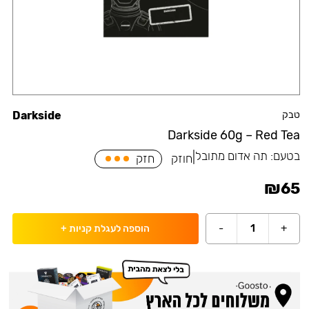
טבק
Darkside
Darkside 60g – Red Tea
בטעם:
תה אדום מתובל
|
חוזק
חזק
₪
65
-
1
+
הוספה לעגלת קניות
+