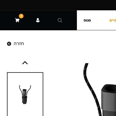
1
רים
סנוס
חזרה