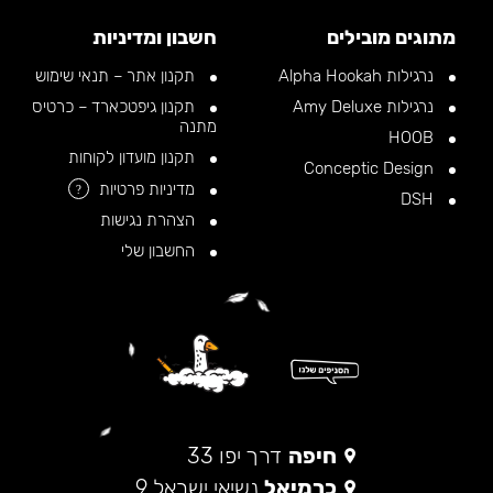
מתוגים מובילים
חשבון ומדיניות
נרגילות Alpha Hookah
תקנון אתר – תנאי שימוש
נרגילות Amy Deluxe
תקנון גיפטכארד – כרטיס
מתנה
HOOB
תקנון מועדון לקוחות
Conceptic Design
מדיניות פרטיות
?
DSH
הצהרת נגישות
החשבון שלי
חיפה
דרך יפו 33
כרמיאל
נשיאי ישראל 9