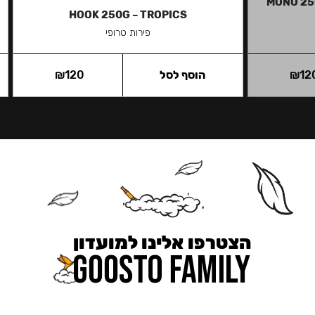
MONO 25
HOOK 250G – TROPICS
פירות טרופי
12
₪
הוסף לסל
120
₪
הצטרפו אלינו למועדון
כאן מקבלים יותר — הטבות, עדכונים והפתעות בלעדיות.