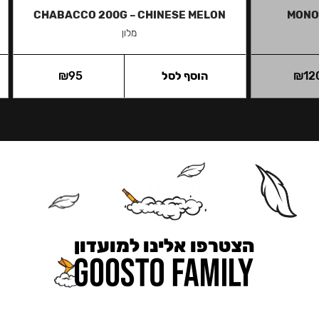
CHABACCO 200G – CHINESE MELON
MONO
מלון
12
₪
הוסף לסל
95
₪
הצטרפו אלינו למועדון
כאן מקבלים יותר — הטבות, עדכונים והפתעות בלעדיות.