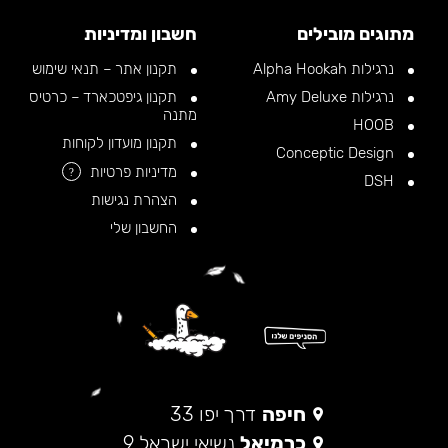
מתוגים מובילים
חשבון ומדיניות
נרגילות Alpha Hookah
תקנון אתר – תנאי שימוש
נרגילות Amy Deluxe
תקנון גיפטכארד – כרטיס
מתנה
HOOB
תקנון מועדון לקוחות
Conceptic Design
מדיניות פרטיות
?
DSH
הצהרת נגישות
החשבון שלי
חיפה
דרך יפו 33
כרמיאל
נשיאי ישראל 9