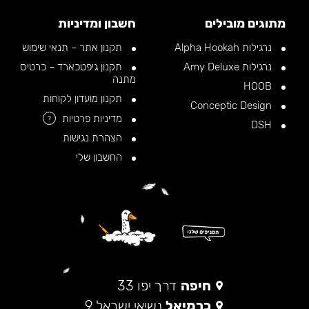
מתוגים מובילים
חשבון ומדיניות
נרגילות Alpha Hookah
תקנון אתר – תנאי שימוש
נרגילות Amy Deluxe
תקנון גיפטכארד – כרטיס
מתנה
HOOB
תקנון מועדון לקוחות
Conceptic Design
מדיניות פרטיות
?
DSH
הצהרת נגישות
החשבון שלי
חיפה
דרך יפו 33
כרמיאל
נשיאי ישראל 9