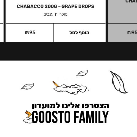
CHA
CHABACCO 200G – GRAPE DROPS
סוכריות ענבים
9
₪
הוסף לסל
95
₪
הצטרפו אלינו למועדון
כאן מקבלים יותר — הטבות, עדכונים והפתעות בלעדיות.