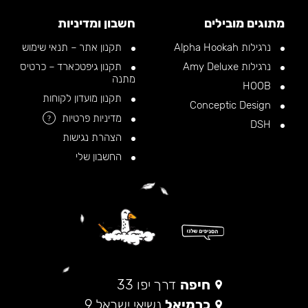
מתוגים מובילים
חשבון ומדיניות
נרגילות Alpha Hookah
תקנון אתר – תנאי שימוש
נרגילות Amy Deluxe
תקנון גיפטכארד – כרטיס
מתנה
HOOB
תקנון מועדון לקוחות
Conceptic Design
מדיניות פרטיות
?
DSH
הצהרת נגישות
החשבון שלי
חיפה
דרך יפו 33
כרמיאל
נשיאי ישראל 9