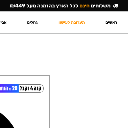
משלוחים
חינם
לכל הארץ בהזמנה מעל ₪449
ראשים
תערובת לעישון
גחלים
אביז