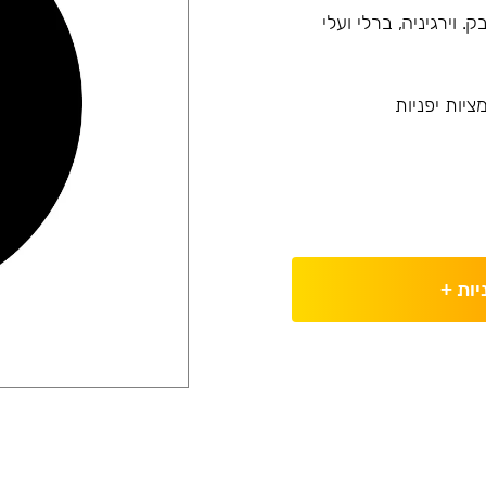
גי עלי טבק. וירגיניה, ברלי ועלי
יות יפניות
יות
+