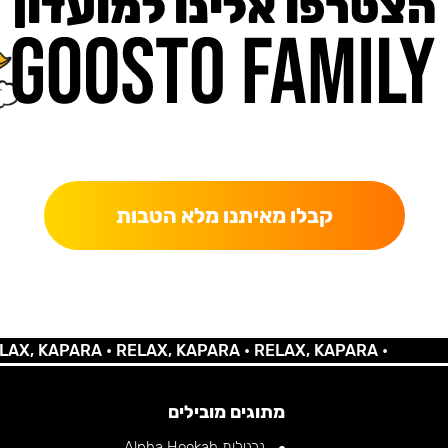
הצטרפו אלינו למועדון
כאן מקבלים יותר — הטבות, עדכונים והפתעות בלעדיות.
קבלו מאיתנו מלא הטבות
 KAPARA •
RELAX, KAPARA •
RELAX, KAPARA •
מתוגים מובילים
נרגילות Alpha Hookah