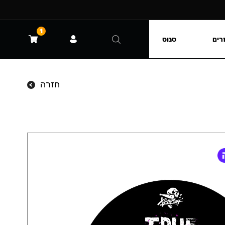
1
רים
סנוס
חזרה