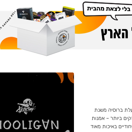
 החדש נעשה על ידי חברת Nuahule הפועלת ברוסיה משנת
המקצוע החזקים ביותר – אמנות
חודיים באיכות מאוד