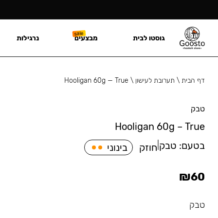
גוסטו לבית
מבצעים
נרגילות
דף הבית
\
תערובת לעישון
\
Hooligan 60g — True
טבק
Hooligan 60g – True
בטעם:
טבק
|
חוזק
בינוני
₪
60
טבק