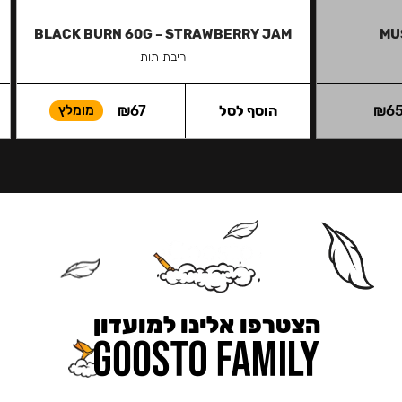
BLACK BURN 60G – STRAWBERRY JAM
MU
ריבת תות
6
₪
הוסף לסל
67
₪
מומלץ
הצטרפו אלינו למועדון
כאן מקבלים יותר — הטבות, עדכונים והפתעות בלעדיות.