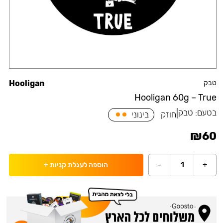
טבק
Hooligan
Hooligan 60g – True
בטעם:
טבק
|
חוזק
בינוני
₪
60
-
1
+
הוספה לעגלת קניות
+