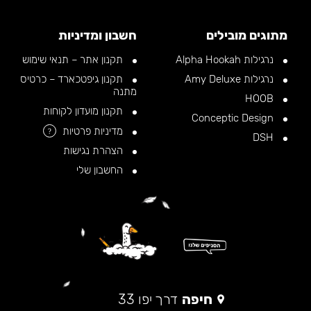
מתוגים מובילים
חשבון ומדיניות
נרגילות Alpha Hookah
תקנון אתר – תנאי שימוש
נרגילות Amy Deluxe
תקנון גיפטכארד – כרטיס
מתנה
HOOB
תקנון מועדון לקוחות
Conceptic Design
מדיניות פרטיות
?
DSH
הצהרת נגישות
החשבון שלי
חיפה
דרך יפו 33